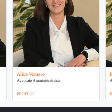
Alice Vomero
I
Avvocato Amministrativista
A
PROFILO