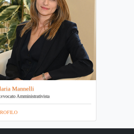
laria Mannelli
vvocato Amministrativista
PROFILO