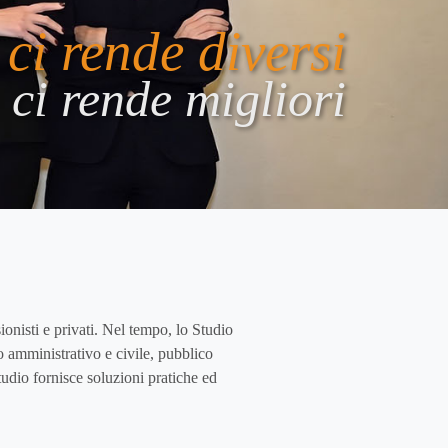
ci rende diversi
ci rende migliori
ionisti e privati. Nel tempo, lo Studio
o amministrativo e civile, pubblico
udio fornisce soluzioni pratiche ed